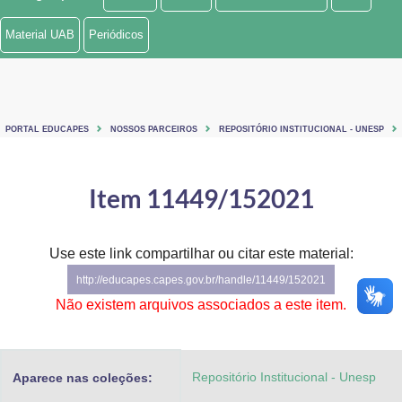
Ministério de Minas e Energia
Material UAB
Periódicos
Ministério da Ciência, Tecnologia, Inovações e Comunicações
Ministério do Meio Ambiente
PORTAL EDUCAPES
NOSSOS PARCEIROS
REPOSITÓRIO INSTITUCIONAL - UNESP
Ministério do Turismo
Ministério do Desenvolvimento Regional
Item 11449/152021
Controladoria-Geral da União
Use este link compartilhar ou citar este material:
Ministério da Mulher, da Família e dos Direitos Humanos
http://educapes.capes.gov.br/handle/11449/152021
Secretaria-Geral
Não existem arquivos associados a este item.
Secretaria de Governo
Repositório Institucional - Unesp
Aparece nas coleções:
Gabinete de Segurança Institucional