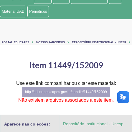
Ministério de Minas e Energia
Material UAB
Periódicos
Ministério da Ciência, Tecnologia, Inovações e Comunicações
Ministério do Meio Ambiente
PORTAL EDUCAPES
NOSSOS PARCEIROS
REPOSITÓRIO INSTITUCIONAL - UNESP
Ministério do Turismo
Ministério do Desenvolvimento Regional
Item 11449/152009
Controladoria-Geral da União
Use este link compartilhar ou citar este material:
Ministério da Mulher, da Família e dos Direitos Humanos
http://educapes.capes.gov.br/handle/11449/152009
Secretaria-Geral
Não existem arquivos associados a este item.
Secretaria de Governo
Repositório Institucional - Unesp
Aparece nas coleções:
Gabinete de Segurança Institucional