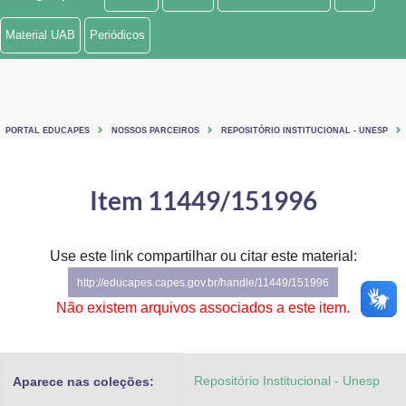
Ministério de Minas e Energia
Material UAB
Periódicos
Ministério da Ciência, Tecnologia, Inovações e Comunicações
Ministério do Meio Ambiente
PORTAL EDUCAPES
NOSSOS PARCEIROS
REPOSITÓRIO INSTITUCIONAL - UNESP
Ministério do Turismo
Ministério do Desenvolvimento Regional
Item 11449/151996
Controladoria-Geral da União
Use este link compartilhar ou citar este material:
Ministério da Mulher, da Família e dos Direitos Humanos
http://educapes.capes.gov.br/handle/11449/151996
Secretaria-Geral
Não existem arquivos associados a este item.
Secretaria de Governo
Repositório Institucional - Unesp
Aparece nas coleções:
Gabinete de Segurança Institucional