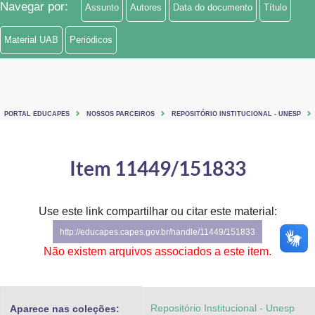
Navegar por:
Assunto
Autores
Data do documento
Título
Ministério de Minas e Energia
Material UAB
Periódicos
Ministério da Ciência, Tecnologia, Inovações e Comunicações
Ministério do Meio Ambiente
Ministério do Turismo
PORTAL EDUCAPES
NOSSOS PARCEIROS
REPOSITÓRIO INSTITUCIONAL - UNESP
Ministério do Desenvolvimento Regional
Item 11449/151833
Controladoria-Geral da União
Ministério da Mulher, da Família e dos Direitos Humanos
Use este link compartilhar ou citar este material:
http://educapes.capes.gov.br/handle/11449/151833
Secretaria-Geral
Não existem arquivos associados a este item.
Secretaria de Governo
Gabinete de Segurança Institucional
Repositório Institucional - Unesp
Aparece nas coleções: