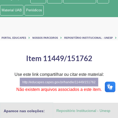
Ministério de Minas e Energia
Material UAB
Periódicos
Ministério da Ciência, Tecnologia, Inovações e Comunicações
Ministério do Meio Ambiente
PORTAL EDUCAPES
NOSSOS PARCEIROS
REPOSITÓRIO INSTITUCIONAL - UNESP
Ministério do Turismo
Ministério do Desenvolvimento Regional
Item 11449/151762
Controladoria-Geral da União
Use este link compartilhar ou citar este material:
Ministério da Mulher, da Família e dos Direitos Humanos
http://educapes.capes.gov.br/handle/11449/151762
Secretaria-Geral
Não existem arquivos associados a este item.
Secretaria de Governo
Repositório Institucional - Unesp
Aparece nas coleções:
Gabinete de Segurança Institucional