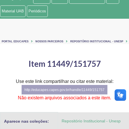
Ministério de Minas e Energia
Material UAB
Periódicos
Ministério da Ciência, Tecnologia, Inovações e Comunicações
Ministério do Meio Ambiente
PORTAL EDUCAPES
NOSSOS PARCEIROS
REPOSITÓRIO INSTITUCIONAL - UNESP
Ministério do Turismo
Ministério do Desenvolvimento Regional
Item 11449/151757
Controladoria-Geral da União
Use este link compartilhar ou citar este material:
Ministério da Mulher, da Família e dos Direitos Humanos
http://educapes.capes.gov.br/handle/11449/151757
Secretaria-Geral
Não existem arquivos associados a este item.
Secretaria de Governo
Repositório Institucional - Unesp
Aparece nas coleções:
Gabinete de Segurança Institucional