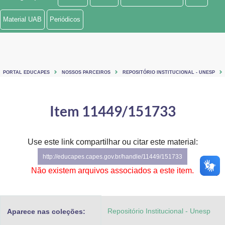
Ministério de Minas e Energia
Material UAB
Periódicos
Ministério da Ciência, Tecnologia, Inovações e Comunicações
Ministério do Meio Ambiente
PORTAL EDUCAPES
NOSSOS PARCEIROS
REPOSITÓRIO INSTITUCIONAL - UNESP
Ministério do Turismo
Ministério do Desenvolvimento Regional
Item 11449/151733
Controladoria-Geral da União
Use este link compartilhar ou citar este material:
Ministério da Mulher, da Família e dos Direitos Humanos
http://educapes.capes.gov.br/handle/11449/151733
Secretaria-Geral
Não existem arquivos associados a este item.
Secretaria de Governo
Repositório Institucional - Unesp
Aparece nas coleções:
Gabinete de Segurança Institucional