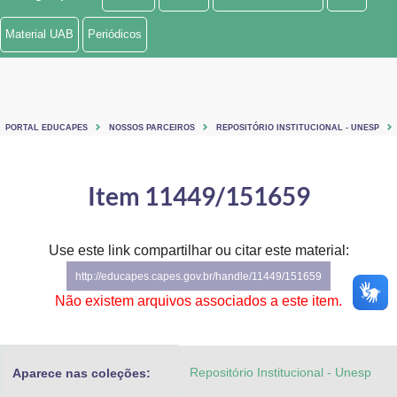
Ministério de Minas e Energia
Material UAB
Periódicos
Ministério da Ciência, Tecnologia, Inovações e Comunicações
Ministério do Meio Ambiente
PORTAL EDUCAPES
NOSSOS PARCEIROS
REPOSITÓRIO INSTITUCIONAL - UNESP
Ministério do Turismo
Ministério do Desenvolvimento Regional
Item 11449/151659
Controladoria-Geral da União
Use este link compartilhar ou citar este material:
Ministério da Mulher, da Família e dos Direitos Humanos
http://educapes.capes.gov.br/handle/11449/151659
Secretaria-Geral
Não existem arquivos associados a este item.
Secretaria de Governo
Repositório Institucional - Unesp
Aparece nas coleções:
Gabinete de Segurança Institucional