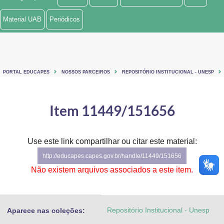
Ministério de Minas e Energia
Material UAB
Periódicos
Ministério da Ciência, Tecnologia, Inovações e Comunicações
Ministério do Meio Ambiente
PORTAL EDUCAPES
NOSSOS PARCEIROS
REPOSITÓRIO INSTITUCIONAL - UNESP
Ministério do Turismo
Ministério do Desenvolvimento Regional
Item 11449/151656
Controladoria-Geral da União
Use este link compartilhar ou citar este material:
Ministério da Mulher, da Família e dos Direitos Humanos
http://educapes.capes.gov.br/handle/11449/151656
Secretaria-Geral
Não existem arquivos associados a este item.
Secretaria de Governo
Repositório Institucional - Unesp
Aparece nas coleções:
Gabinete de Segurança Institucional