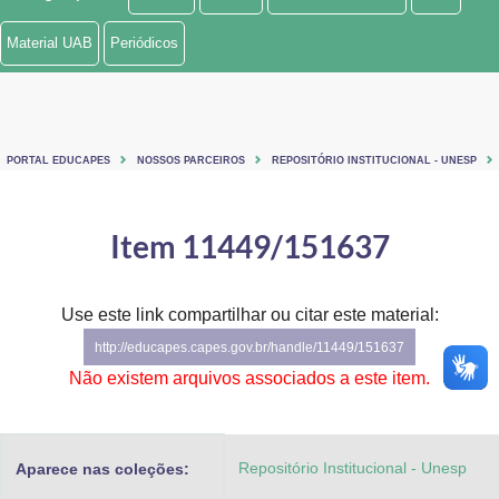
Ministério de Minas e Energia
Material UAB
Periódicos
Ministério da Ciência, Tecnologia, Inovações e Comunicações
Ministério do Meio Ambiente
PORTAL EDUCAPES
NOSSOS PARCEIROS
REPOSITÓRIO INSTITUCIONAL - UNESP
Ministério do Turismo
Ministério do Desenvolvimento Regional
Item 11449/151637
Controladoria-Geral da União
Use este link compartilhar ou citar este material:
Ministério da Mulher, da Família e dos Direitos Humanos
http://educapes.capes.gov.br/handle/11449/151637
Secretaria-Geral
Não existem arquivos associados a este item.
Secretaria de Governo
Repositório Institucional - Unesp
Aparece nas coleções:
Gabinete de Segurança Institucional