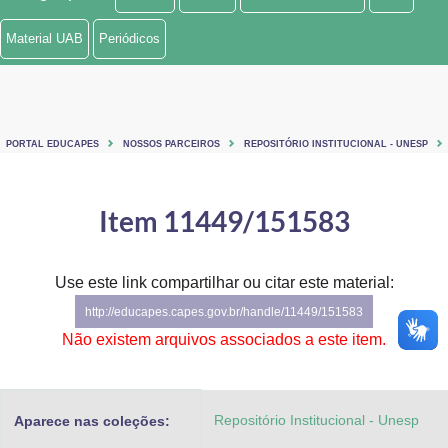
Ministério de Minas e Energia
Material UAB
Periódicos
Ministério da Ciência, Tecnologia, Inovações e Comunicações
Ministério do Meio Ambiente
PORTAL EDUCAPES
NOSSOS PARCEIROS
REPOSITÓRIO INSTITUCIONAL - UNESP
Ministério do Turismo
Ministério do Desenvolvimento Regional
Item 11449/151583
Controladoria-Geral da União
Use este link compartilhar ou citar este material:
Ministério da Mulher, da Família e dos Direitos Humanos
http://educapes.capes.gov.br/handle/11449/151583
Secretaria-Geral
Não existem arquivos associados a este item.
Secretaria de Governo
Repositório Institucional - Unesp
Aparece nas coleções:
Gabinete de Segurança Institucional