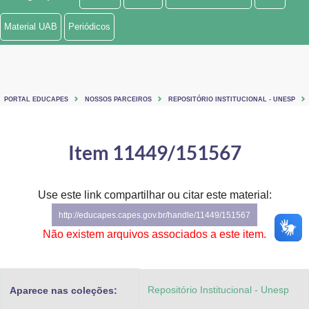
Ministério de Minas e Energia
Material UAB
Periódicos
Ministério da Ciência, Tecnologia, Inovações e Comunicações
Ministério do Meio Ambiente
PORTAL EDUCAPES
NOSSOS PARCEIROS
REPOSITÓRIO INSTITUCIONAL - UNESP
Ministério do Turismo
Ministério do Desenvolvimento Regional
Item 11449/151567
Controladoria-Geral da União
Use este link compartilhar ou citar este material:
Ministério da Mulher, da Família e dos Direitos Humanos
http://educapes.capes.gov.br/handle/11449/151567
Secretaria-Geral
Não existem arquivos associados a este item.
Secretaria de Governo
Repositório Institucional - Unesp
Aparece nas coleções:
Gabinete de Segurança Institucional