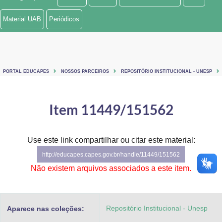
Ministério de Minas e Energia
Material UAB
Periódicos
Ministério da Ciência, Tecnologia, Inovações e Comunicações
Ministério do Meio Ambiente
PORTAL EDUCAPES
NOSSOS PARCEIROS
REPOSITÓRIO INSTITUCIONAL - UNESP
Ministério do Turismo
Ministério do Desenvolvimento Regional
Item 11449/151562
Controladoria-Geral da União
Use este link compartilhar ou citar este material:
Ministério da Mulher, da Família e dos Direitos Humanos
http://educapes.capes.gov.br/handle/11449/151562
Secretaria-Geral
Não existem arquivos associados a este item.
Secretaria de Governo
Repositório Institucional - Unesp
Aparece nas coleções:
Gabinete de Segurança Institucional