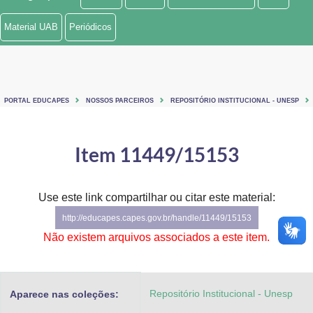
Ministério de Minas e Energia
Material UAB
Periódicos
Ministério da Ciência, Tecnologia, Inovações e Comunicações
Ministério do Meio Ambiente
PORTAL EDUCAPES
NOSSOS PARCEIROS
REPOSITÓRIO INSTITUCIONAL - UNESP
Ministério do Turismo
Ministério do Desenvolvimento Regional
Item 11449/15153
Controladoria-Geral da União
Use este link compartilhar ou citar este material:
Ministério da Mulher, da Família e dos Direitos Humanos
http://educapes.capes.gov.br/handle/11449/15153
Secretaria-Geral
Não existem arquivos associados a este item.
Secretaria de Governo
Repositório Institucional - Unesp
Aparece nas coleções:
Gabinete de Segurança Institucional