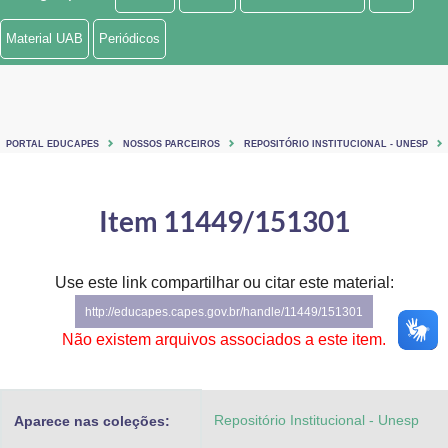
Ministério de Minas e Energia
Material UAB
Periódicos
Ministério da Ciência, Tecnologia, Inovações e Comunicações
Ministério do Meio Ambiente
PORTAL EDUCAPES
NOSSOS PARCEIROS
REPOSITÓRIO INSTITUCIONAL - UNESP
Ministério do Turismo
Ministério do Desenvolvimento Regional
Item 11449/151301
Controladoria-Geral da União
Use este link compartilhar ou citar este material:
Ministério da Mulher, da Família e dos Direitos Humanos
http://educapes.capes.gov.br/handle/11449/151301
Secretaria-Geral
Não existem arquivos associados a este item.
Secretaria de Governo
Repositório Institucional - Unesp
Aparece nas coleções:
Gabinete de Segurança Institucional