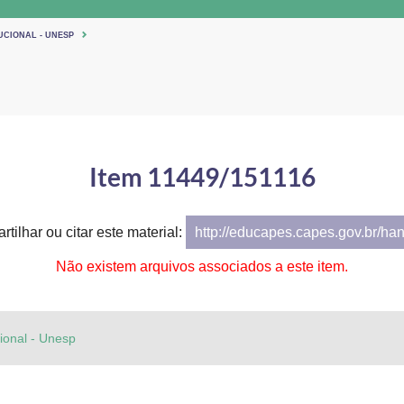
UCIONAL - UNESP
Item 11449/151116
rtilhar ou citar este material:
http://educapes.capes.gov.br/ha
Não existem arquivos associados a este item.
cional - Unesp