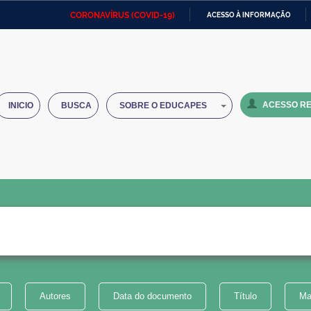
CORONAVÍRUS (COVID-19)
ACESSO À INFORMAÇÃO
Ministério da Defesa
Ministério das Relações
Mini
IR
Exteriores
PARA
O
Ministério da Cidadania
Ministério da Saúde
Mini
CONTEÚDO
ACESSO RE
INICIO
BUSCA
SOBRE O EDUCAPES
Ministério do Desenvolvimento
Controladoria-Geral da União
Minis
Regional
e do
Advocacia-Geral da União
Banco Central do Brasil
Plana
Autores
Data do documento
Título
Ma