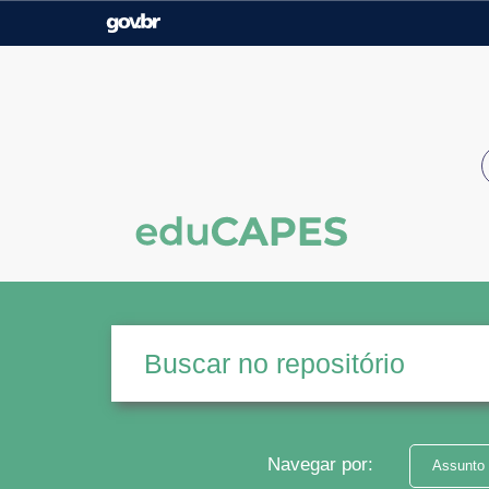
Casa Civil
Ministério da Justiça e
Segurança Pública
Ministério da Agricultura,
Ministério da Educação
Pecuária e Abastecimento
Ministério do Meio Ambiente
Ministério do Turismo
Secretaria de Governo
Gabinete de Segurança
Institucional
Navegar por:
Assunto