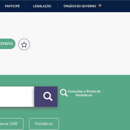
PARTICIPE
LEGISLAÇÃO
ÓRGÃOS DO GOVERNO
stério da Economia
Ministério da Infraestrutura
stério de Minas e Energia
Ministério da Ciência,
Tecnologia, Inovações e
Comunicações
STRITO
tério da Mulher, da Família
Secretaria-Geral
s Direitos Humanos
lto
terial UAB
Periódicos