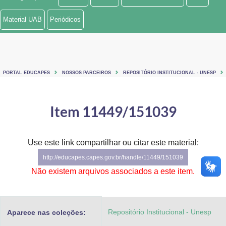
Ministério de Minas e Energia
Material UAB
Periódicos
Ministério da Ciência, Tecnologia, Inovações e Comunicações
Ministério do Meio Ambiente
PORTAL EDUCAPES
NOSSOS PARCEIROS
REPOSITÓRIO INSTITUCIONAL - UNESP
Ministério do Turismo
Ministério do Desenvolvimento Regional
Item 11449/151039
Controladoria-Geral da União
Use este link compartilhar ou citar este material:
Ministério da Mulher, da Família e dos Direitos Humanos
http://educapes.capes.gov.br/handle/11449/151039
Secretaria-Geral
Não existem arquivos associados a este item.
Secretaria de Governo
Repositório Institucional - Unesp
Aparece nas coleções:
Gabinete de Segurança Institucional