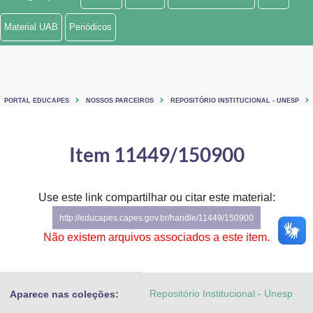
Ministério de Minas e Energia
Material UAB
Periódicos
Ministério da Ciência, Tecnologia, Inovações e Comunicações
Ministério do Meio Ambiente
PORTAL EDUCAPES
NOSSOS PARCEIROS
REPOSITÓRIO INSTITUCIONAL - UNESP
Ministério do Turismo
Ministério do Desenvolvimento Regional
Item 11449/150900
Controladoria-Geral da União
Use este link compartilhar ou citar este material:
Ministério da Mulher, da Família e dos Direitos Humanos
http://educapes.capes.gov.br/handle/11449/150900
Secretaria-Geral
Não existem arquivos associados a este item.
Secretaria de Governo
Repositório Institucional - Unesp
Aparece nas coleções:
Gabinete de Segurança Institucional