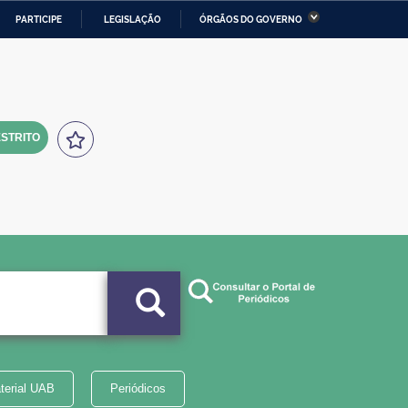
PARTICIPE
LEGISLAÇÃO
ÓRGÃOS DO GOVERNO
stério da Economia
Ministério da Infraestrutura
stério de Minas e Energia
Ministério da Ciência,
Tecnologia, Inovações e
Comunicações
STRITO
tério da Mulher, da Família
Secretaria-Geral
s Direitos Humanos
lto
terial UAB
Periódicos