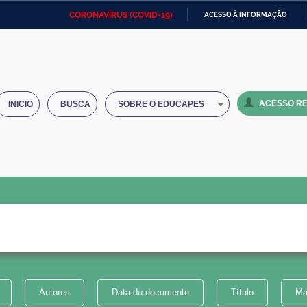
CORONAVÍRUS (COVID-19)
ACESSO À INFORMAÇÃO
Ministério da Defesa
Ministério das Relações
Mini
IR
Exteriores
PARA
O
Ministério da Cidadania
Ministério da Saúde
Mini
CONTEÚDO
ACESSO RE
INICIO
BUSCA
SOBRE O EDUCAPES
Ministério do Desenvolvimento
Controladoria-Geral da União
Minis
Regional
e do
Advocacia-Geral da União
Banco Central do Brasil
Plana
Autores
Data do documento
Título
Ma