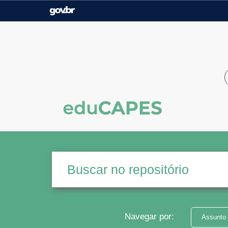
Casa Civil
Ministério da Justiça e
Segurança Pública
Ministério da Agricultura,
Ministério da Educação
Pecuária e Abastecimento
Ministério do Meio Ambiente
Ministério do Turismo
Secretaria de Governo
Gabinete de Segurança
Institucional
Navegar por:
Assunto