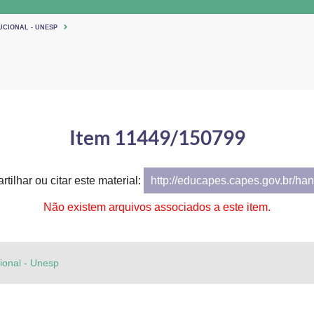
UCIONAL - UNESP
Item 11449/150799
tilhar ou citar este material:
http://educapes.capes.gov.br/h
Não existem arquivos associados a este item.
cional - Unesp