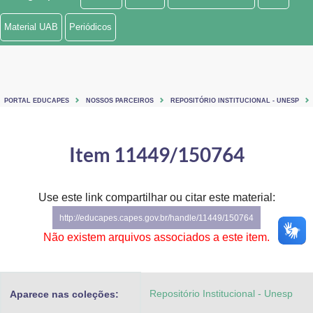
Ministério de Minas e Energia
Material UAB
Periódicos
Ministério da Ciência, Tecnologia, Inovações e Comunicações
Ministério do Meio Ambiente
PORTAL EDUCAPES
NOSSOS PARCEIROS
REPOSITÓRIO INSTITUCIONAL - UNESP
Ministério do Turismo
Ministério do Desenvolvimento Regional
Item 11449/150764
Controladoria-Geral da União
Use este link compartilhar ou citar este material:
Ministério da Mulher, da Família e dos Direitos Humanos
http://educapes.capes.gov.br/handle/11449/150764
Secretaria-Geral
Não existem arquivos associados a este item.
Secretaria de Governo
Repositório Institucional - Unesp
Aparece nas coleções:
Gabinete de Segurança Institucional