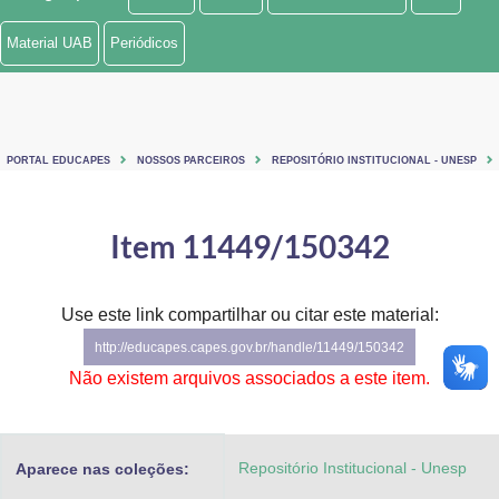
Ministério de Minas e Energia
Material UAB
Periódicos
Ministério da Ciência, Tecnologia, Inovações e Comunicações
Ministério do Meio Ambiente
PORTAL EDUCAPES
NOSSOS PARCEIROS
REPOSITÓRIO INSTITUCIONAL - UNESP
Ministério do Turismo
Ministério do Desenvolvimento Regional
Item 11449/150342
Controladoria-Geral da União
Use este link compartilhar ou citar este material:
Ministério da Mulher, da Família e dos Direitos Humanos
http://educapes.capes.gov.br/handle/11449/150342
Secretaria-Geral
Não existem arquivos associados a este item.
Secretaria de Governo
Repositório Institucional - Unesp
Aparece nas coleções:
Gabinete de Segurança Institucional