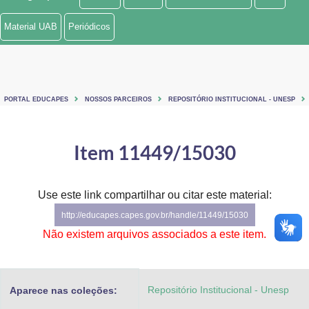
Ministério de Minas e Energia
Material UAB
Periódicos
Ministério da Ciência, Tecnologia, Inovações e Comunicações
Ministério do Meio Ambiente
PORTAL EDUCAPES
NOSSOS PARCEIROS
REPOSITÓRIO INSTITUCIONAL - UNESP
Ministério do Turismo
Ministério do Desenvolvimento Regional
Item 11449/15030
Controladoria-Geral da União
Use este link compartilhar ou citar este material:
Ministério da Mulher, da Família e dos Direitos Humanos
http://educapes.capes.gov.br/handle/11449/15030
Secretaria-Geral
Não existem arquivos associados a este item.
Secretaria de Governo
Repositório Institucional - Unesp
Aparece nas coleções:
Gabinete de Segurança Institucional