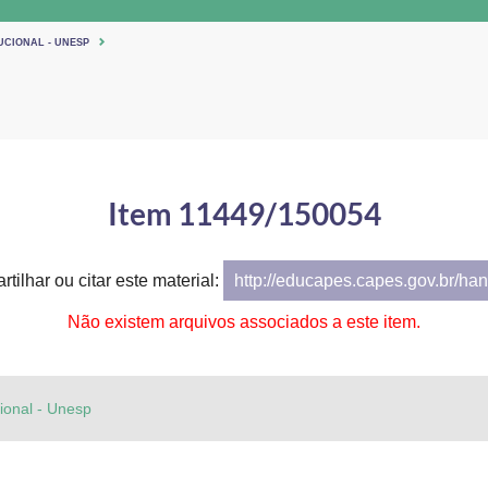
UCIONAL - UNESP
Item 11449/150054
tilhar ou citar este material:
http://educapes.capes.gov.br/h
Não existem arquivos associados a este item.
cional - Unesp