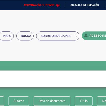
CORONAVÍRUS (COVID-19)
ACESSO À INFORMAÇÃO
Ministério da Defesa
Ministério das Relações
Mini
IR
Exteriores
PARA
O
Ministério da Cidadania
Ministério da Saúde
Mini
CONTEÚDO
ACESSO RE
INICIO
BUSCA
SOBRE O EDUCAPES
Ministério do Desenvolvimento
Controladoria-Geral da União
Minis
Regional
e do
Advocacia-Geral da União
Banco Central do Brasil
Plana
Autores
Data do documento
Título
Ma