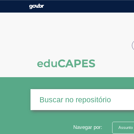
Casa Civil
Ministério da Justiça e
Segurança Pública
Ministério da Agricultura,
Ministério da Educação
Pecuária e Abastecimento
Ministério do Meio Ambiente
Ministério do Turismo
Secretaria de Governo
Gabinete de Segurança
Institucional
Navegar por:
Assunto