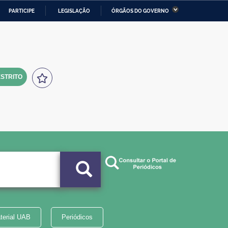
PARTICIPE
LEGISLAÇÃO
ÓRGÃOS DO GOVERNO
stério da Economia
Ministério da Infraestrutura
stério de Minas e Energia
Ministério da Ciência,
Tecnologia, Inovações e
Comunicações
STRITO
tério da Mulher, da Família
Secretaria-Geral
s Direitos Humanos
lto
terial UAB
Periódicos