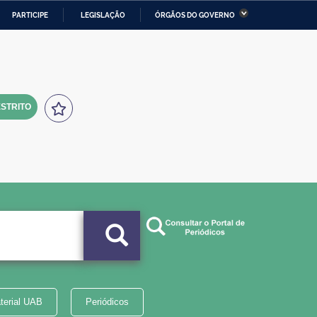
PARTICIPE
LEGISLAÇÃO
ÓRGÃOS DO GOVERNO
stério da Economia
Ministério da Infraestrutura
stério de Minas e Energia
Ministério da Ciência,
Tecnologia, Inovações e
Comunicações
STRITO
tério da Mulher, da Família
Secretaria-Geral
s Direitos Humanos
lto
terial UAB
Periódicos