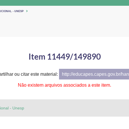
UCIONAL - UNESP
Item 11449/149890
tilhar ou citar este material:
http://educapes.capes.gov.br/h
Não existem arquivos associados a este item.
cional - Unesp