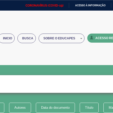
CORONAVÍRUS (COVID-19)
ACESSO À INFORMAÇÃO
Ministério da Defesa
Ministério das Relações
Mini
IR
Exteriores
PARA
O
Ministério da Cidadania
Ministério da Saúde
Mini
CONTEÚDO
ACESSO RE
INICIO
BUSCA
SOBRE O EDUCAPES
Ministério do Desenvolvimento
Controladoria-Geral da União
Minis
Regional
e do
Advocacia-Geral da União
Banco Central do Brasil
Plana
Autores
Data do documento
Título
Ma