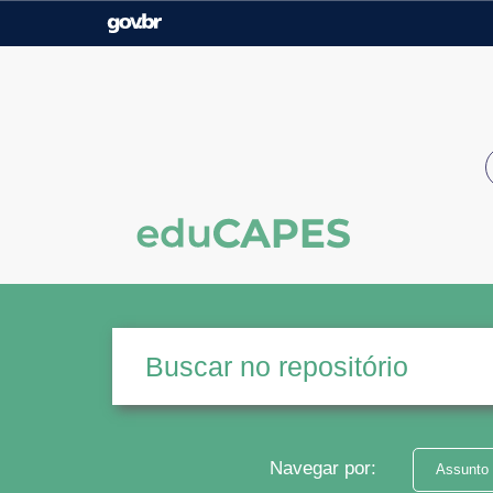
Casa Civil
Ministério da Justiça e
Segurança Pública
Ministério da Agricultura,
Ministério da Educação
Pecuária e Abastecimento
Ministério do Meio Ambiente
Ministério do Turismo
Secretaria de Governo
Gabinete de Segurança
Institucional
Navegar por:
Assunto