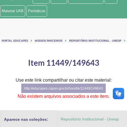
Ministério de Minas e Energia
Material UAB
Periódicos
Ministério da Ciência, Tecnologia, Inovações e Comunicações
Ministério do Meio Ambiente
PORTAL EDUCAPES
NOSSOS PARCEIROS
REPOSITÓRIO INSTITUCIONAL - UNESP
Ministério do Turismo
Ministério do Desenvolvimento Regional
Item 11449/149643
Controladoria-Geral da União
Use este link compartilhar ou citar este material:
Ministério da Mulher, da Família e dos Direitos Humanos
http://educapes.capes.gov.br/handle/11449/149643
Secretaria-Geral
Não existem arquivos associados a este item.
Secretaria de Governo
Repositório Institucional - Unesp
Aparece nas coleções:
Gabinete de Segurança Institucional