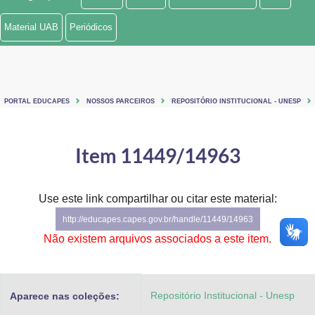
Ministério de Minas e Energia
Material UAB
Periódicos
Ministério da Ciência, Tecnologia, Inovações e Comunicações
Ministério do Meio Ambiente
PORTAL EDUCAPES
NOSSOS PARCEIROS
REPOSITÓRIO INSTITUCIONAL - UNESP
Ministério do Turismo
Ministério do Desenvolvimento Regional
Item 11449/14963
Controladoria-Geral da União
Use este link compartilhar ou citar este material:
Ministério da Mulher, da Família e dos Direitos Humanos
http://educapes.capes.gov.br/handle/11449/14963
Secretaria-Geral
Não existem arquivos associados a este item.
Secretaria de Governo
Repositório Institucional - Unesp
Aparece nas coleções:
Gabinete de Segurança Institucional