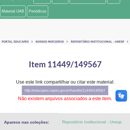
Ministério de Minas e Energia
Material UAB
Periódicos
Ministério da Ciência, Tecnologia, Inovações e Comunicações
Ministério do Meio Ambiente
PORTAL EDUCAPES
NOSSOS PARCEIROS
REPOSITÓRIO INSTITUCIONAL - UNESP
Ministério do Turismo
Ministério do Desenvolvimento Regional
Item 11449/149567
Controladoria-Geral da União
Use este link compartilhar ou citar este material:
Ministério da Mulher, da Família e dos Direitos Humanos
http://educapes.capes.gov.br/handle/11449/149567
Secretaria-Geral
Não existem arquivos associados a este item.
Secretaria de Governo
Repositório Institucional - Unesp
Aparece nas coleções:
Gabinete de Segurança Institucional