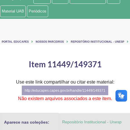
Ministério de Minas e Energia
Material UAB
Periódicos
Ministério da Ciência, Tecnologia, Inovações e Comunicações
Ministério do Meio Ambiente
PORTAL EDUCAPES
NOSSOS PARCEIROS
REPOSITÓRIO INSTITUCIONAL - UNESP
Ministério do Turismo
Ministério do Desenvolvimento Regional
Item 11449/149371
Controladoria-Geral da União
Use este link compartilhar ou citar este material:
Ministério da Mulher, da Família e dos Direitos Humanos
http://educapes.capes.gov.br/handle/11449/149371
Secretaria-Geral
Não existem arquivos associados a este item.
Secretaria de Governo
Repositório Institucional - Unesp
Aparece nas coleções:
Gabinete de Segurança Institucional