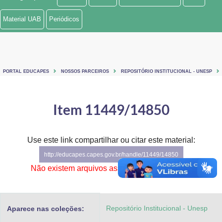
Ministério de Minas e Energia
Material UAB
Periódicos
Ministério da Ciência, Tecnologia, Inovações e Comunicações
Ministério do Meio Ambiente
PORTAL EDUCAPES
NOSSOS PARCEIROS
REPOSITÓRIO INSTITUCIONAL - UNESP
Ministério do Turismo
Ministério do Desenvolvimento Regional
Item 11449/14850
Controladoria-Geral da União
Use este link compartilhar ou citar este material:
Ministério da Mulher, da Família e dos Direitos Humanos
http://educapes.capes.gov.br/handle/11449/14850
Secretaria-Geral
Não existem arquivos associados a este item.
Secretaria de Governo
Repositório Institucional - Unesp
Aparece nas coleções:
Gabinete de Segurança Institucional