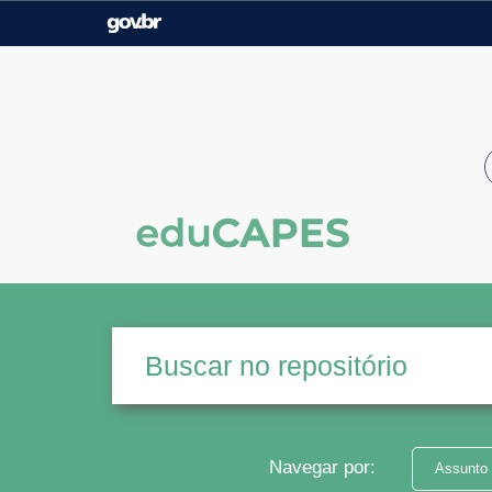
Casa Civil
Ministério da Justiça e
Segurança Pública
Ministério da Agricultura,
Ministério da Educação
Pecuária e Abastecimento
Ministério do Meio Ambiente
Ministério do Turismo
Secretaria de Governo
Gabinete de Segurança
Institucional
Navegar por:
Assunto