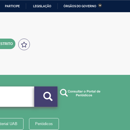
PARTICIPE
LEGISLAÇÃO
ÓRGÃOS DO GOVERNO
stério da Economia
Ministério da Infraestrutura
stério de Minas e Energia
Ministério da Ciência,
Tecnologia, Inovações e
Comunicações
STRITO
tério da Mulher, da Família
Secretaria-Geral
s Direitos Humanos
lto
terial UAB
Periódicos