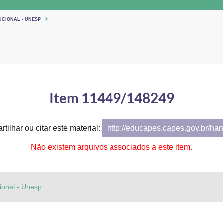
UCIONAL - UNESP
Item 11449/148249
tilhar ou citar este material:
http://educapes.capes.gov.br/h
Não existem arquivos associados a este item.
cional - Unesp