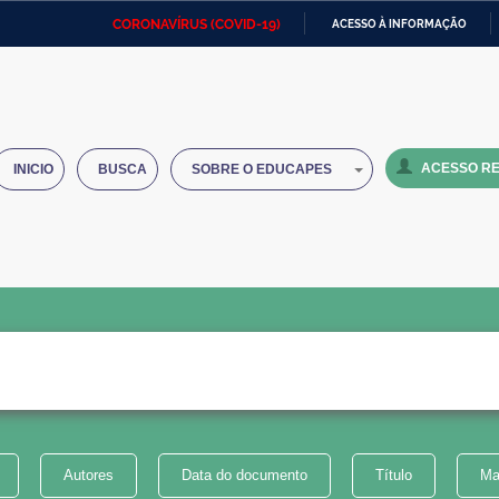
CORONAVÍRUS (COVID-19)
ACESSO À INFORMAÇÃO
Ministério da Defesa
Ministério das Relações
Mini
IR
Exteriores
PARA
O
Ministério da Cidadania
Ministério da Saúde
Mini
CONTEÚDO
ACESSO RE
INICIO
BUSCA
SOBRE O EDUCAPES
Ministério do Desenvolvimento
Controladoria-Geral da União
Minis
Regional
e do
Advocacia-Geral da União
Banco Central do Brasil
Plana
Autores
Data do documento
Título
Ma