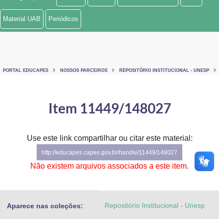
Ministério de Minas e Energia
Material UAB
Periódicos
Ministério da Ciência, Tecnologia, Inovações e Comunicações
Ministério do Meio Ambiente
PORTAL EDUCAPES
NOSSOS PARCEIROS
REPOSITÓRIO INSTITUCIONAL - UNESP
Ministério do Turismo
Ministério do Desenvolvimento Regional
Item 11449/148027
Controladoria-Geral da União
Use este link compartilhar ou citar este material:
Ministério da Mulher, da Família e dos Direitos Humanos
http://educapes.capes.gov.br/handle/11449/148027
Secretaria-Geral
Não existem arquivos associados a este item.
Secretaria de Governo
Repositório Institucional - Unesp
Aparece nas coleções:
Gabinete de Segurança Institucional