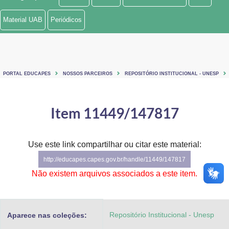
Ministério de Minas e Energia
Material UAB
Periódicos
Ministério da Ciência, Tecnologia, Inovações e Comunicações
Ministério do Meio Ambiente
PORTAL EDUCAPES
NOSSOS PARCEIROS
REPOSITÓRIO INSTITUCIONAL - UNESP
Ministério do Turismo
Ministério do Desenvolvimento Regional
Item 11449/147817
Controladoria-Geral da União
Use este link compartilhar ou citar este material:
Ministério da Mulher, da Família e dos Direitos Humanos
http://educapes.capes.gov.br/handle/11449/147817
Secretaria-Geral
Não existem arquivos associados a este item.
Secretaria de Governo
Repositório Institucional - Unesp
Aparece nas coleções:
Gabinete de Segurança Institucional