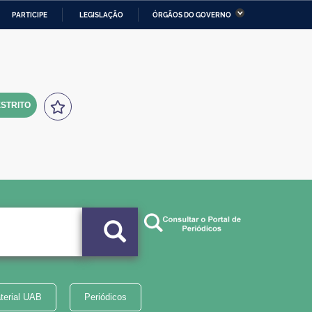
PARTICIPE
LEGISLAÇÃO
ÓRGÃOS DO GOVERNO
stério da Economia
Ministério da Infraestrutura
stério de Minas e Energia
Ministério da Ciência,
Tecnologia, Inovações e
Comunicações
STRITO
tério da Mulher, da Família
Secretaria-Geral
s Direitos Humanos
lto
terial UAB
Periódicos