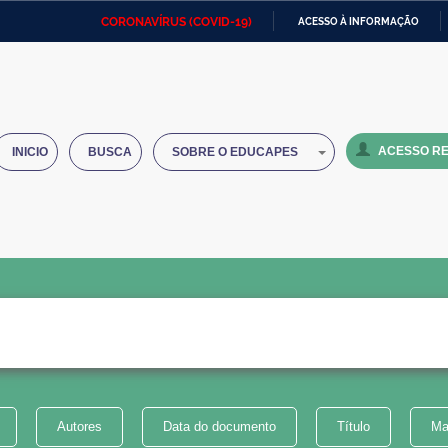
CORONAVÍRUS (COVID-19)
ACESSO À INFORMAÇÃO
Ministério da Defesa
Ministério das Relações
Mini
IR
Exteriores
PARA
O
Ministério da Cidadania
Ministério da Saúde
Mini
CONTEÚDO
ACESSO RE
INICIO
BUSCA
SOBRE O EDUCAPES
Ministério do Desenvolvimento
Controladoria-Geral da União
Minis
Regional
e do
Advocacia-Geral da União
Banco Central do Brasil
Plana
Autores
Data do documento
Título
Ma