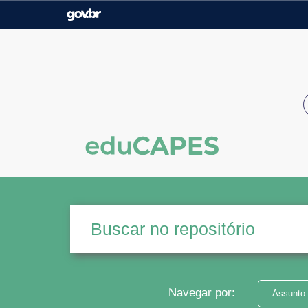
Casa Civil
Ministério da Justiça e
Segurança Pública
Ministério da Agricultura,
Ministério da Educação
Pecuária e Abastecimento
Ministério do Meio Ambiente
Ministério do Turismo
Secretaria de Governo
Gabinete de Segurança
Institucional
Navegar por:
Assunto