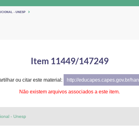
UCIONAL - UNESP
Item 11449/147249
tilhar ou citar este material:
http://educapes.capes.gov.br/h
Não existem arquivos associados a este item.
cional - Unesp