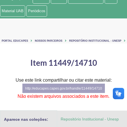
Ministério de Minas e Energia
Material UAB
Periódicos
Ministério da Ciência, Tecnologia, Inovações e Comunicações
Ministério do Meio Ambiente
PORTAL EDUCAPES
NOSSOS PARCEIROS
REPOSITÓRIO INSTITUCIONAL - UNESP
Ministério do Turismo
Ministério do Desenvolvimento Regional
Item 11449/14710
Controladoria-Geral da União
Use este link compartilhar ou citar este material:
Ministério da Mulher, da Família e dos Direitos Humanos
http://educapes.capes.gov.br/handle/11449/14710
Secretaria-Geral
Não existem arquivos associados a este item.
Secretaria de Governo
Repositório Institucional - Unesp
Aparece nas coleções:
Gabinete de Segurança Institucional