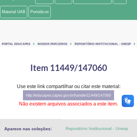
Ministério de Minas e Energia
Material UAB
Periódicos
Ministério da Ciência, Tecnologia, Inovações e Comunicações
Ministério do Meio Ambiente
PORTAL EDUCAPES
NOSSOS PARCEIROS
REPOSITÓRIO INSTITUCIONAL - UNESP
Ministério do Turismo
Ministério do Desenvolvimento Regional
Item 11449/147060
Controladoria-Geral da União
Use este link compartilhar ou citar este material:
Ministério da Mulher, da Família e dos Direitos Humanos
http://educapes.capes.gov.br/handle/11449/147060
Secretaria-Geral
Não existem arquivos associados a este item.
Secretaria de Governo
Repositório Institucional - Unesp
Aparece nas coleções:
Gabinete de Segurança Institucional