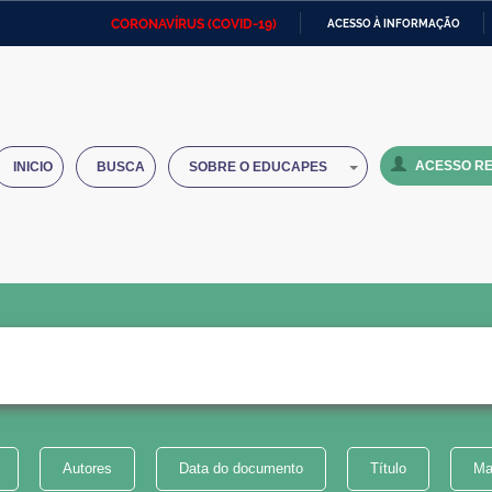
CORONAVÍRUS (COVID-19)
ACESSO À INFORMAÇÃO
Ministério da Defesa
Ministério das Relações
Mini
IR
Exteriores
PARA
O
Ministério da Cidadania
Ministério da Saúde
Mini
CONTEÚDO
ACESSO RE
INICIO
BUSCA
SOBRE O EDUCAPES
Ministério do Desenvolvimento
Controladoria-Geral da União
Minis
Regional
e do
Advocacia-Geral da União
Banco Central do Brasil
Plana
Autores
Data do documento
Título
Ma