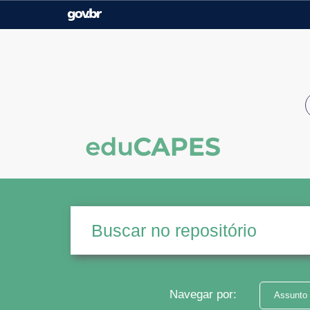
Casa Civil
Ministério da Justiça e
Segurança Pública
Ministério da Agricultura,
Ministério da Educação
Pecuária e Abastecimento
Ministério do Meio Ambiente
Ministério do Turismo
Secretaria de Governo
Gabinete de Segurança
Institucional
Navegar por:
Assunto