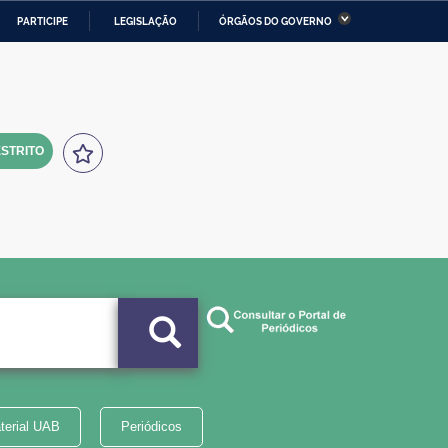
PARTICIPE
LEGISLAÇÃO
ÓRGÃOS DO GOVERNO
stério da Economia
Ministério da Infraestrutura
stério de Minas e Energia
Ministério da Ciência,
Tecnologia, Inovações e
Comunicações
STRITO
tério da Mulher, da Família
Secretaria-Geral
s Direitos Humanos
lto
terial UAB
Periódicos