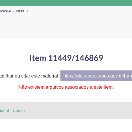
UCIONAL - UNESP
Item 11449/146869
tilhar ou citar este material:
http://educapes.capes.gov.br/h
Não existem arquivos associados a este item.
cional - Unesp