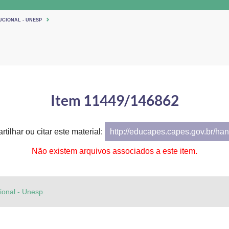
UCIONAL - UNESP
Item 11449/146862
tilhar ou citar este material:
http://educapes.capes.gov.br/h
Não existem arquivos associados a este item.
cional - Unesp