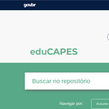
Casa Civil
Ministério da Justiça e
Segurança Pública
Ministério da Agricultura,
Ministério da Educação
Pecuária e Abastecimento
Ministério do Meio Ambiente
Ministério do Turismo
Secretaria de Governo
Gabinete de Segurança
Institucional
Navegar por:
Assunto