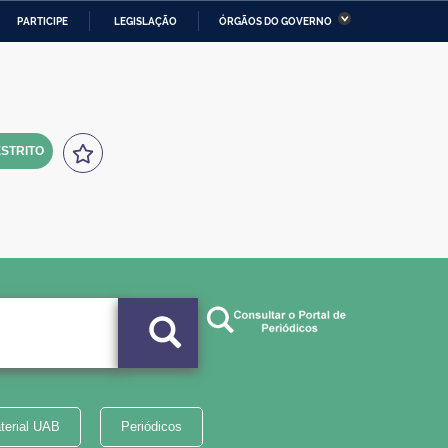
PARTICIPE
LEGISLAÇÃO
ÓRGÃOS DO GOVERNO
stério da Economia
Ministério da Infraestrutura
stério de Minas e Energia
Ministério da Ciência,
Tecnologia, Inovações e
Comunicações
STRITO
tério da Mulher, da Família
Secretaria-Geral
s Direitos Humanos
lto
terial UAB
Periódicos