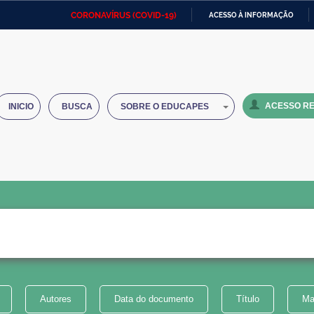
CORONAVÍRUS (COVID-19)
ACESSO À INFORMAÇÃO
Ministério da Defesa
Ministério das Relações
Mini
IR
Exteriores
PARA
O
Ministério da Cidadania
Ministério da Saúde
Mini
CONTEÚDO
ACESSO RE
INICIO
BUSCA
SOBRE O EDUCAPES
Ministério do Desenvolvimento
Controladoria-Geral da União
Minis
Regional
e do
Advocacia-Geral da União
Banco Central do Brasil
Plana
Autores
Data do documento
Título
Ma