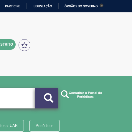
PARTICIPE
LEGISLAÇÃO
ÓRGÃOS DO GOVERNO
stério da Economia
Ministério da Infraestrutura
stério de Minas e Energia
Ministério da Ciência,
Tecnologia, Inovações e
Comunicações
STRITO
tério da Mulher, da Família
Secretaria-Geral
s Direitos Humanos
lto
terial UAB
Periódicos