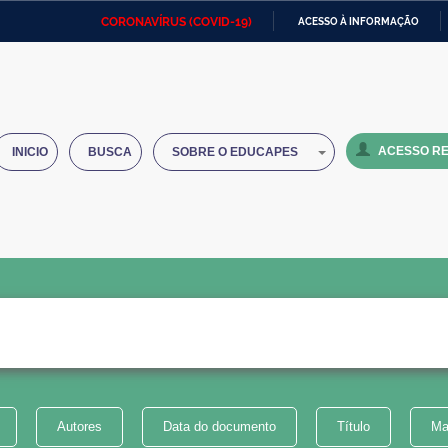
CORONAVÍRUS (COVID-19)
ACESSO À INFORMAÇÃO
Ministério da Defesa
Ministério das Relações
Mini
IR
Exteriores
PARA
O
Ministério da Cidadania
Ministério da Saúde
Mini
CONTEÚDO
ACESSO RE
INICIO
BUSCA
SOBRE O EDUCAPES
Ministério do Desenvolvimento
Controladoria-Geral da União
Minis
Regional
e do
Advocacia-Geral da União
Banco Central do Brasil
Plana
Autores
Data do documento
Título
Ma