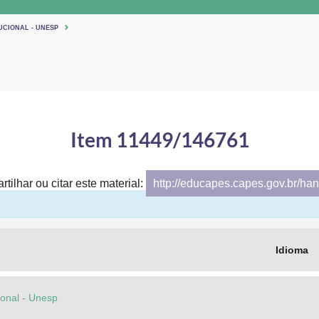
UCIONAL - UNESP
Item 11449/146761
tilhar ou citar este material:
http://educapes.capes.gov.br/h
Idioma
cional - Unesp