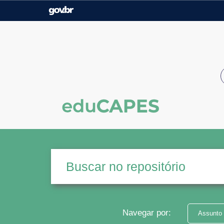
Casa Civil
Ministério da Justiça e
Segurança Pública
Ministério da Agricultura,
Ministério da Educação
Pecuária e Abastecimento
Ministério do Meio Ambiente
Ministério do Turismo
Secretaria de Governo
Gabinete de Segurança
Institucional
Navegar por:
Assunto