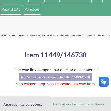
Ministério de Minas e Energia
Material UAB
Periódicos
Ministério da Ciência, Tecnologia, Inovações e Comunicações
Ministério do Meio Ambiente
PORTAL EDUCAPES
NOSSOS PARCEIROS
REPOSITÓRIO INSTITUCIONAL - UNESP
Ministério do Turismo
Ministério do Desenvolvimento Regional
Item 11449/146738
Controladoria-Geral da União
Use este link compartilhar ou citar este material:
Ministério da Mulher, da Família e dos Direitos Humanos
http://educapes.capes.gov.br/handle/11449/146738
Secretaria-Geral
Não existem arquivos associados a este item.
Secretaria de Governo
Repositório Institucional - Unesp
Aparece nas coleções:
Gabinete de Segurança Institucional