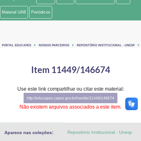
Ministério de Minas e Energia
Material UAB
Periódicos
Ministério da Ciência, Tecnologia, Inovações e Comunicações
Ministério do Meio Ambiente
PORTAL EDUCAPES
NOSSOS PARCEIROS
REPOSITÓRIO INSTITUCIONAL - UNESP
Ministério do Turismo
Ministério do Desenvolvimento Regional
Item 11449/146674
Controladoria-Geral da União
Use este link compartilhar ou citar este material:
Ministério da Mulher, da Família e dos Direitos Humanos
http://educapes.capes.gov.br/handle/11449/146674
Secretaria-Geral
Não existem arquivos associados a este item.
Secretaria de Governo
Repositório Institucional - Unesp
Aparece nas coleções:
Gabinete de Segurança Institucional