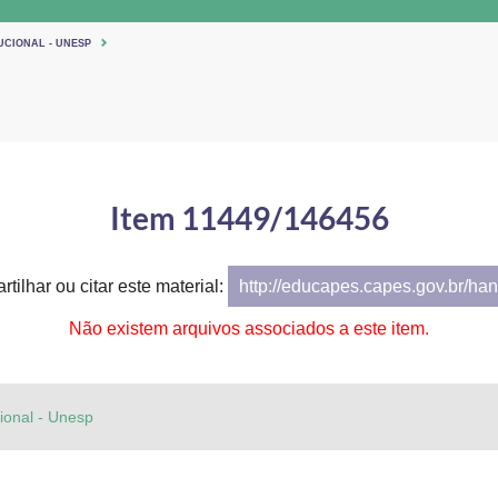
UCIONAL - UNESP
Item 11449/146456
tilhar ou citar este material:
http://educapes.capes.gov.br/h
Não existem arquivos associados a este item.
cional - Unesp