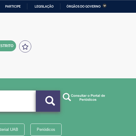
PARTICIPE
LEGISLAÇÃO
ÓRGÃOS DO GOVERNO
stério da Economia
Ministério da Infraestrutura
stério de Minas e Energia
Ministério da Ciência,
Tecnologia, Inovações e
Comunicações
STRITO
tério da Mulher, da Família
Secretaria-Geral
s Direitos Humanos
lto
terial UAB
Periódicos