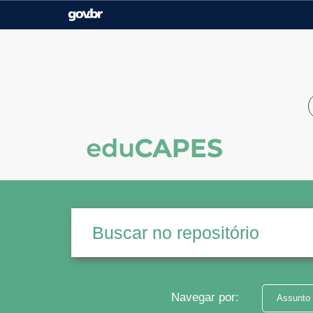
Casa Civil
Ministério da Justiça e
Segurança Pública
Ministério da Agricultura,
Ministério da Educação
Pecuária e Abastecimento
Ministério do Meio Ambiente
Ministério do Turismo
Secretaria de Governo
Gabinete de Segurança
Institucional
Navegar por:
Assunto