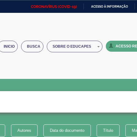
CORONAVÍRUS (COVID-19)
ACESSO À INFORMAÇÃO
Ministério da Defesa
Ministério das Relações
Mini
IR
Exteriores
PARA
O
Ministério da Cidadania
Ministério da Saúde
Mini
CONTEÚDO
ACESSO RE
INICIO
BUSCA
SOBRE O EDUCAPES
Ministério do Desenvolvimento
Controladoria-Geral da União
Minis
Regional
e do
Advocacia-Geral da União
Banco Central do Brasil
Plana
Autores
Data do documento
Título
Ma