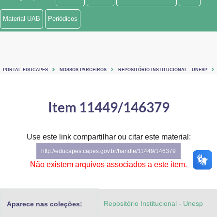
Ministério de Minas e Energia
Material UAB
Periódicos
Ministério da Ciência, Tecnologia, Inovações e Comunicações
Ministério do Meio Ambiente
PORTAL EDUCAPES
NOSSOS PARCEIROS
REPOSITÓRIO INSTITUCIONAL - UNESP
Ministério do Turismo
Ministério do Desenvolvimento Regional
Item 11449/146379
Controladoria-Geral da União
Use este link compartilhar ou citar este material:
Ministério da Mulher, da Família e dos Direitos Humanos
http://educapes.capes.gov.br/handle/11449/146379
Secretaria-Geral
Não existem arquivos associados a este item.
Secretaria de Governo
Repositório Institucional - Unesp
Aparece nas coleções:
Gabinete de Segurança Institucional