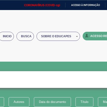
CORONAVÍRUS (COVID-19)
ACESSO À INFORMAÇÃO
Ministério da Defesa
Ministério das Relações
Mini
IR
Exteriores
PARA
O
Ministério da Cidadania
Ministério da Saúde
Mini
CONTEÚDO
ACESSO RE
INICIO
BUSCA
SOBRE O EDUCAPES
Ministério do Desenvolvimento
Controladoria-Geral da União
Minis
Regional
e do
Advocacia-Geral da União
Banco Central do Brasil
Plana
Autores
Data do documento
Título
Ma