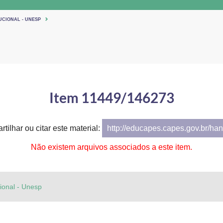
UCIONAL - UNESP
Item 11449/146273
tilhar ou citar este material:
http://educapes.capes.gov.br/h
Não existem arquivos associados a este item.
cional - Unesp