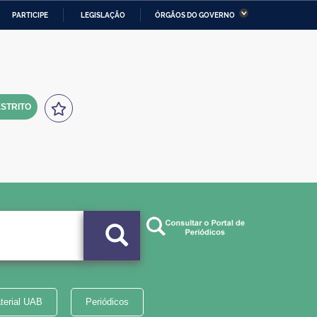
PARTICIPE
LEGISLAÇÃO
ÓRGÃOS DO GOVERNO
stério da Economia
Ministério da Infraestrutura
stério de Minas e Energia
Ministério da Ciência,
Tecnologia, Inovações e
Comunicações
STRITO
tério da Mulher, da Família
Secretaria-Geral
s Direitos Humanos
lto
terial UAB
Periódicos