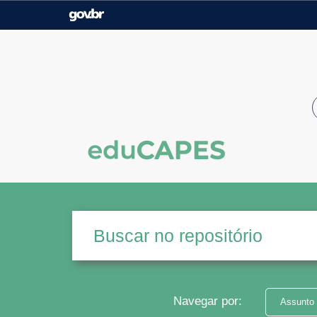
Casa Civil
Ministério da Justiça e
Segurança Pública
Ministério da Agricultura,
Ministério da Educação
Pecuária e Abastecimento
Ministério do Meio Ambiente
Ministério do Turismo
Secretaria de Governo
Gabinete de Segurança
Institucional
Navegar por:
Assunto