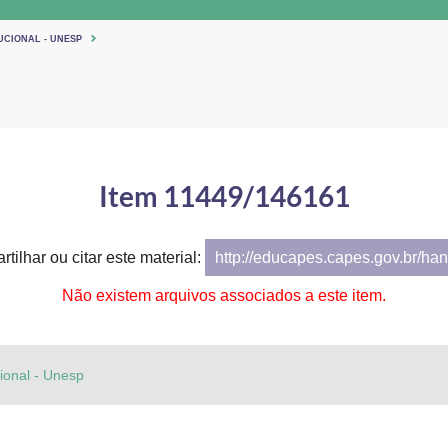
UCIONAL - UNESP
Item 11449/146161
tilhar ou citar este material:
http://educapes.capes.gov.br/h
Não existem arquivos associados a este item.
cional - Unesp