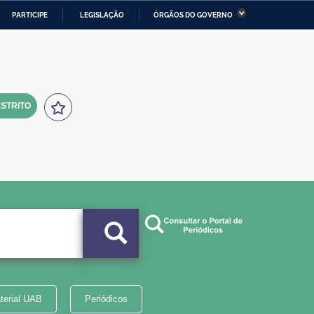
PARTICIPE
LEGISLAÇÃO
ÓRGÃOS DO GOVERNO
stério da Economia
Ministério da Infraestrutura
stério de Minas e Energia
Ministério da Ciência,
Tecnologia, Inovações e
Comunicações
STRITO
tério da Mulher, da Família
Secretaria-Geral
s Direitos Humanos
lto
terial UAB
Periódicos