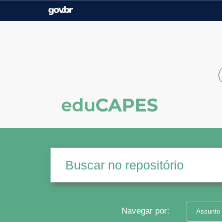
Casa Civil
Ministério da Justiça e
Segurança Pública
Ministério da Agricultura,
Ministério da Educação
Pecuária e Abastecimento
Ministério do Meio Ambiente
Ministério do Turismo
Secretaria de Governo
Gabinete de Segurança
Institucional
Navegar por:
Assunto