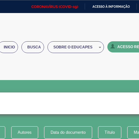
CORONAVÍRUS (COVID-19)
ACESSO À INFORMAÇÃO
Ministério da Defesa
Ministério das Relações
Mini
IR
Exteriores
PARA
O
Ministério da Cidadania
Ministério da Saúde
Mini
CONTEÚDO
ACESSO RE
INICIO
BUSCA
SOBRE O EDUCAPES
Ministério do Desenvolvimento
Controladoria-Geral da União
Minis
Regional
e do
Advocacia-Geral da União
Banco Central do Brasil
Plana
Autores
Data do documento
Título
Ma