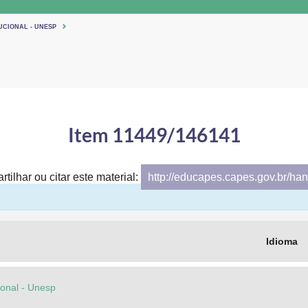
UCIONAL - UNESP
Item 11449/146141
tilhar ou citar este material:
http://educapes.capes.gov.br/h
Idioma
cional - Unesp