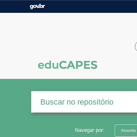
Casa Civil
Ministério da Justiça e
Segurança Pública
Ministério da Agricultura,
Ministério da Educação
Pecuária e Abastecimento
Ministério do Meio Ambiente
Ministério do Turismo
Secretaria de Governo
Gabinete de Segurança
Institucional
Navegar por:
Assunto