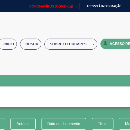
CORONAVÍRUS (COVID-19)
ACESSO À INFORMAÇÃO
Ministério da Defesa
Ministério das Relações
Mini
IR
Exteriores
PARA
O
Ministério da Cidadania
Ministério da Saúde
Mini
CONTEÚDO
ACESSO RE
INICIO
BUSCA
SOBRE O EDUCAPES
Ministério do Desenvolvimento
Controladoria-Geral da União
Minis
Regional
e do
Advocacia-Geral da União
Banco Central do Brasil
Plana
Autores
Data do documento
Título
Ma