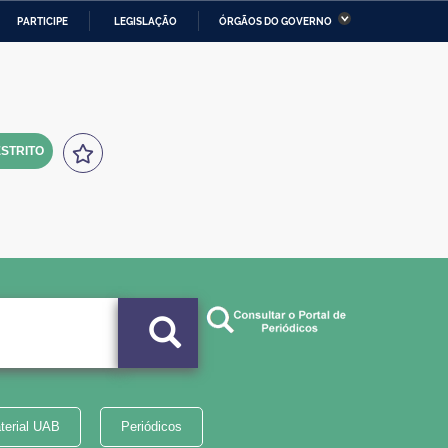
PARTICIPE
LEGISLAÇÃO
ÓRGÃOS DO GOVERNO
stério da Economia
Ministério da Infraestrutura
stério de Minas e Energia
Ministério da Ciência,
Tecnologia, Inovações e
Comunicações
STRITO
tério da Mulher, da Família
Secretaria-Geral
s Direitos Humanos
lto
terial UAB
Periódicos