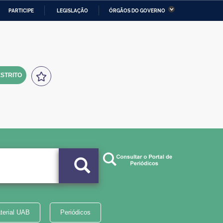
PARTICIPE
LEGISLAÇÃO
ÓRGÃOS DO GOVERNO
stério da Economia
Ministério da Infraestrutura
stério de Minas e Energia
Ministério da Ciência,
Tecnologia, Inovações e
Comunicações
STRITO
tério da Mulher, da Família
Secretaria-Geral
s Direitos Humanos
lto
terial UAB
Periódicos