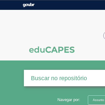
Casa Civil
Ministério da Justiça e
Segurança Pública
Ministério da Agricultura,
Ministério da Educação
Pecuária e Abastecimento
Ministério do Meio Ambiente
Ministério do Turismo
Secretaria de Governo
Gabinete de Segurança
Institucional
Navegar por:
Assunto