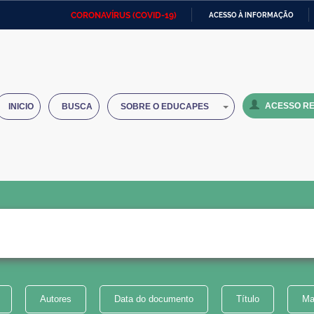
CORONAVÍRUS (COVID-19)
ACESSO À INFORMAÇÃO
Ministério da Defesa
Ministério das Relações
Mini
IR
Exteriores
PARA
O
Ministério da Cidadania
Ministério da Saúde
Mini
CONTEÚDO
ACESSO RE
INICIO
BUSCA
SOBRE O EDUCAPES
Ministério do Desenvolvimento
Controladoria-Geral da União
Minis
Regional
e do
Advocacia-Geral da União
Banco Central do Brasil
Plana
Autores
Data do documento
Título
Ma