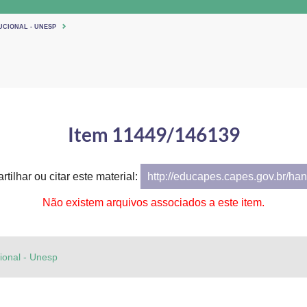
UCIONAL - UNESP
Item 11449/146139
tilhar ou citar este material:
http://educapes.capes.gov.br/h
Não existem arquivos associados a este item.
cional - Unesp