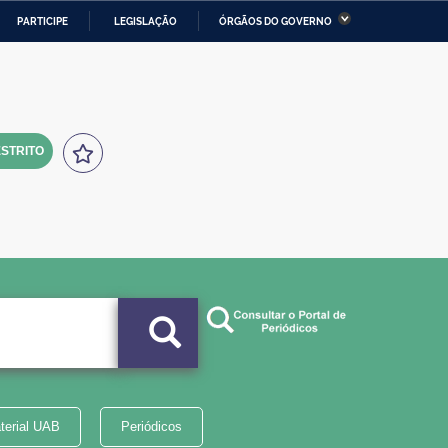
PARTICIPE
LEGISLAÇÃO
ÓRGÃOS DO GOVERNO
stério da Economia
Ministério da Infraestrutura
stério de Minas e Energia
Ministério da Ciência,
Tecnologia, Inovações e
Comunicações
STRITO
tério da Mulher, da Família
Secretaria-Geral
s Direitos Humanos
lto
terial UAB
Periódicos