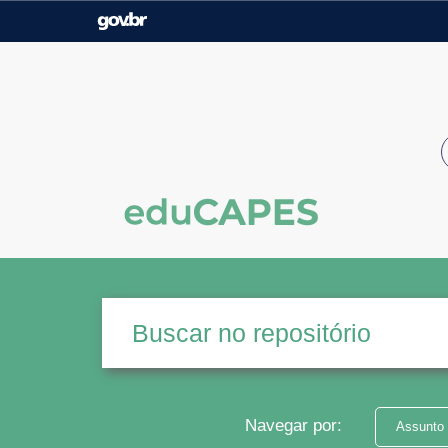
Casa Civil
Ministério da Justiça e
Segurança Pública
Ministério da Agricultura,
Ministério da Educação
Pecuária e Abastecimento
Ministério do Meio Ambiente
Ministério do Turismo
Secretaria de Governo
Gabinete de Segurança
Institucional
Navegar por:
Assunto