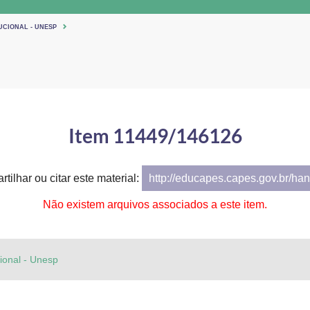
UCIONAL - UNESP
Item 11449/146126
tilhar ou citar este material:
http://educapes.capes.gov.br/h
Não existem arquivos associados a este item.
cional - Unesp