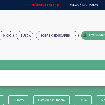
CORONAVÍRUS (COVID-19)
ACESSO À INFORMAÇÃO
Ministério da Defesa
Ministério das Relações
Mini
IR
Exteriores
PARA
O
Ministério da Cidadania
Ministério da Saúde
Mini
CONTEÚDO
ACESSO RE
INICIO
BUSCA
SOBRE O EDUCAPES
Ministério do Desenvolvimento
Controladoria-Geral da União
Minis
Regional
e do
Advocacia-Geral da União
Banco Central do Brasil
Plana
Autores
Data do documento
Título
Ma