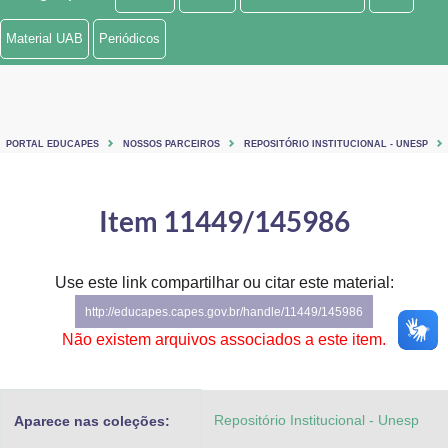
Ministério de Minas e Energia
Material UAB
Periódicos
Ministério da Ciência, Tecnologia, Inovações e Comunicações
Ministério do Meio Ambiente
PORTAL EDUCAPES
NOSSOS PARCEIROS
REPOSITÓRIO INSTITUCIONAL - UNESP
Ministério do Turismo
Ministério do Desenvolvimento Regional
Item 11449/145986
Controladoria-Geral da União
Use este link compartilhar ou citar este material:
Ministério da Mulher, da Família e dos Direitos Humanos
http://educapes.capes.gov.br/handle/11449/145986
Secretaria-Geral
Não existem arquivos associados a este item.
Secretaria de Governo
Repositório Institucional - Unesp
Aparece nas coleções:
Gabinete de Segurança Institucional