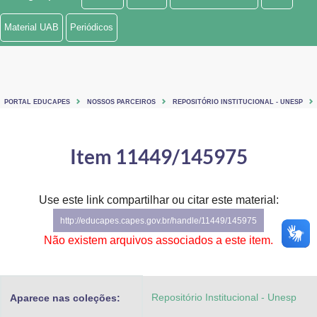
Ministério de Minas e Energia
Material UAB
Periódicos
Ministério da Ciência, Tecnologia, Inovações e Comunicações
Ministério do Meio Ambiente
PORTAL EDUCAPES
NOSSOS PARCEIROS
REPOSITÓRIO INSTITUCIONAL - UNESP
Ministério do Turismo
Ministério do Desenvolvimento Regional
Item 11449/145975
Controladoria-Geral da União
Use este link compartilhar ou citar este material:
Ministério da Mulher, da Família e dos Direitos Humanos
http://educapes.capes.gov.br/handle/11449/145975
Secretaria-Geral
Não existem arquivos associados a este item.
Secretaria de Governo
Repositório Institucional - Unesp
Aparece nas coleções:
Gabinete de Segurança Institucional