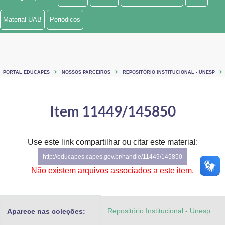
Ministério de Minas e Energia
Material UAB
Periódicos
Ministério da Ciência, Tecnologia, Inovações e Comunicações
Ministério do Meio Ambiente
PORTAL EDUCAPES
NOSSOS PARCEIROS
REPOSITÓRIO INSTITUCIONAL - UNESP
Ministério do Turismo
Ministério do Desenvolvimento Regional
Item 11449/145850
Controladoria-Geral da União
Use este link compartilhar ou citar este material:
Ministério da Mulher, da Família e dos Direitos Humanos
http://educapes.capes.gov.br/handle/11449/145850
Secretaria-Geral
Não existem arquivos associados a este item.
Secretaria de Governo
Repositório Institucional - Unesp
Aparece nas coleções:
Gabinete de Segurança Institucional